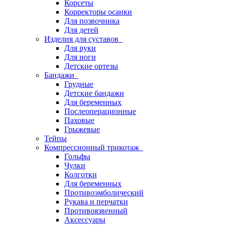
Корсеты
Корректоры осанки
Для позвочника
Для детей
Изделия для суставов
Для руки
Для ноги
Детские ортезы
Бандажи
Грудные
Детские бандажи
Для беременных
Послеоперационные
Паховые
Грыжевые
Тейпы
Компрессионный трикотаж
Гольфы
Чулки
Колготки
Для беременных
Противоэмболический
Рукава и перчатки
Противоязвенный
Аксессуары