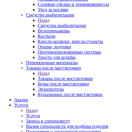
Солевые грелки и термокомпрессы
Уход за ногами
Средства реабилитации
Назад
Средства реабилитации
Велотренажеры
Костыли
Кресло-коляски, кресло-туалеты
Опоры, ходунки
Противопролежневые системы
Трости для ходьбы
Перевязочные материалы
Товары после мастэктомии
Назад
Товары после мастэктомии
Белье после мастэктомии
Экзопротезы
Купальники после мастэктомии
Акции
Услуги
Назад
Услуги
Запись к специалисту
Вызов специалиста для подбора изделия
Положение о дисконтной программе