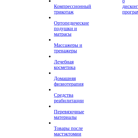
о
Компрессионный
дискон
трикотаж
програ
Ортопедические
подушки и
матрасы
Массажеры и
тренажеры
Лечебная
косметика
Домашняя
физиотерапия
Средства
реабилитации
Перевязочные
материалы
Товары после
мастэктомии