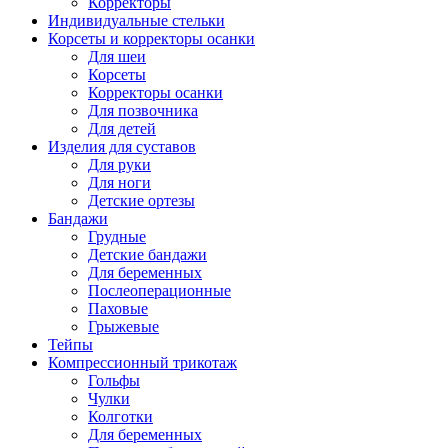
Корректоры
Индивидуальные стельки
Корсеты и корректоры осанки
Для шеи
Корсеты
Корректоры осанки
Для позвочника
Для детей
Изделия для суставов
Для руки
Для ноги
Детские ортезы
Бандажи
Грудные
Детские бандажи
Для беременных
Послеоперационные
Паховые
Грыжевые
Тейпы
Компрессионный трикотаж
Гольфы
Чулки
Колготки
Для беременных