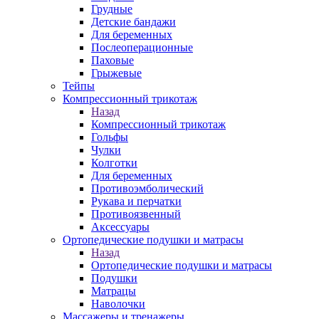
Грудные
Детские бандажи
Для беременных
Послеоперационные
Паховые
Грыжевые
Тейпы
Компрессионный трикотаж
Назад
Компрессионный трикотаж
Гольфы
Чулки
Колготки
Для беременных
Противоэмболический
Рукава и перчатки
Противоязвенный
Аксессуары
Ортопедические подушки и матрасы
Назад
Ортопедические подушки и матрасы
Подушки
Матрацы
Наволочки
Массажеры и тренажеры