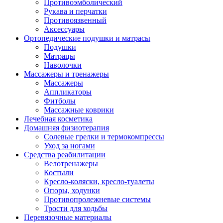
Противоэмболический
Рукава и перчатки
Противоязвенный
Аксессуары
Ортопедические подушки и матрасы
Подушки
Матрацы
Наволочки
Массажеры и тренажеры
Массажеры
Аппликаторы
Фитболы
Массажные коврики
Лечебная косметика
Домашняя физиотерапия
Солевые грелки и термокомпрессы
Уход за ногами
Средства реабилитации
Велотренажеры
Костыли
Кресло-коляски, кресло-туалеты
Опоры, ходунки
Противопролежневые системы
Трости для ходьбы
Перевязочные материалы