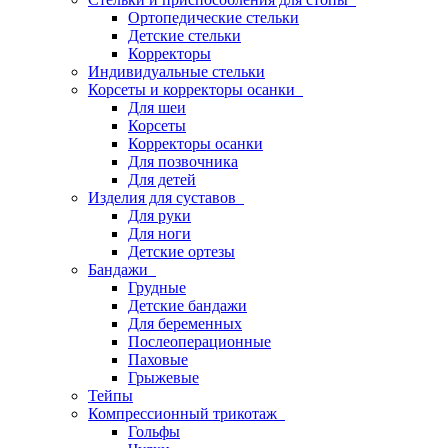
Ортопедические стельки
Детские стельки
Корректоры
Индивидуальные стельки
Корсеты и корректоры осанки
Для шеи
Корсеты
Корректоры осанки
Для позвочника
Для детей
Изделия для суставов
Для руки
Для ноги
Детские ортезы
Бандажи
Грудные
Детские бандажи
Для беременных
Послеоперационные
Паховые
Грыжевые
Тейпы
Компрессионный трикотаж
Гольфы