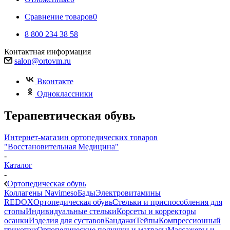
Сравнение товаров
0
8 800 234 38 58
Контактная информация
salon@ortovm.ru
Вконтакте
Одноклассники
Терапевтическая обувь
Интернет-магазин ортопедических товаров
"Восстановительная Медицина"
-
Каталог
-
Ортопедическая обувь
Коллагены Navimeso
Бады
Электровитамины
REDOX
Ортопедическая обувь
Стельки и приспособления для
стопы
Индивидуальные стельки
Корсеты и корректоры
осанки
Изделия для суставов
Бандажи
Тейпы
Компрессионный
трикотаж
Ортопедические подушки и матрасы
Массажеры и