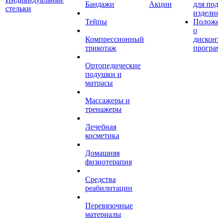
Бандажи
Акции
для по
стельки
издели
Тейпы
Полож
о
Компрессионный
дискон
трикотаж
програ
Ортопедические
подушки и
матрасы
Массажеры и
тренажеры
Лечебная
косметика
Домашняя
физиотерапия
Средства
реабилитации
Перевязочные
материалы