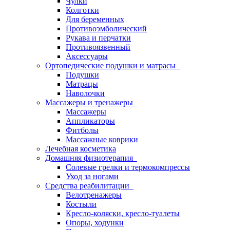
Чулки
Колготки
Для беременных
Противоэмболический
Рукава и перчатки
Противоязвенный
Аксессуары
Ортопедические подушки и матрасы
Подушки
Матрацы
Наволочки
Массажеры и тренажеры
Массажеры
Аппликаторы
Фитболы
Массажные коврики
Лечебная косметика
Домашняя физиотерапия
Солевые грелки и термокомпрессы
Уход за ногами
Средства реабилитации
Велотренажеры
Костыли
Кресло-коляски, кресло-туалеты
Опоры, ходунки