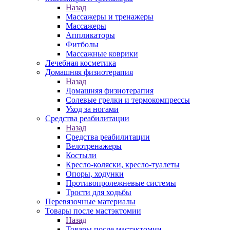
Назад
Массажеры и тренажеры
Массажеры
Аппликаторы
Фитболы
Массажные коврики
Лечебная косметика
Домашняя физиотерапия
Назад
Домашняя физиотерапия
Солевые грелки и термокомпрессы
Уход за ногами
Средства реабилитации
Назад
Средства реабилитации
Велотренажеры
Костыли
Кресло-коляски, кресло-туалеты
Опоры, ходунки
Противопролежневые системы
Трости для ходьбы
Перевязочные материалы
Товары после мастэктомии
Назад
Товары после мастэктомии