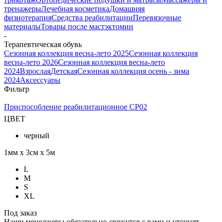
тренажеры
Лечебная косметика
Домашняя
физиотерапия
Средства реабилитации
Перевязочные
материалы
Товары после мастэктомии
-
Терапевтическая обувь
Сезонная коллекция весна-лето 2025
Сезонная коллекция
весна-лето 2026
Сезонная коллекция весна-лето
2024
Взрослая
Детская
Сезонная коллекция осень - зима
2024
Аксессуары
Фильтр
Приспособление реабилитационное СР02
ЦВЕТ
черный
1мм х 3см х 5м
L
M
S
XL
Под заказ
Наши менеджеры обязательно свяжутся с вами и уточнят