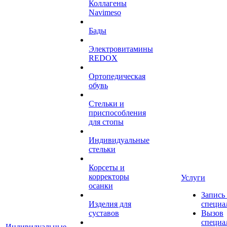
Коллагены
Navimeso
Бады
Электровитамины
REDOX
Ортопедическая
обувь
Стельки и
приспособления
для стопы
Индивидуальные
стельки
Корсеты и
корректоры
Услуги
осанки
Запись
Изделия для
специа
суставов
Вызов
специа
Индивидуальные