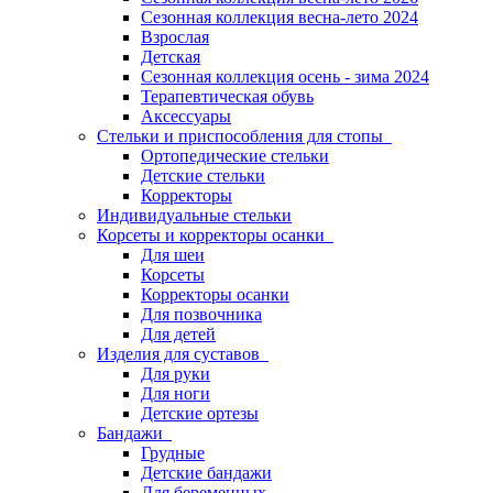
Сезонная коллекция весна-лето 2024
Взрослая
Детская
Сезонная коллекция осень - зима 2024
Терапевтическая обувь
Аксессуары
Стельки и приспособления для стопы
Ортопедические стельки
Детские стельки
Корректоры
Индивидуальные стельки
Корсеты и корректоры осанки
Для шеи
Корсеты
Корректоры осанки
Для позвочника
Для детей
Изделия для суставов
Для руки
Для ноги
Детские ортезы
Бандажи
Грудные
Детские бандажи
Для беременных