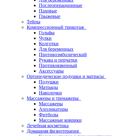
Послеоперационные
Паховые
Грыжевые
Тейпы
Компрессионный трикотаж
Гольфы
Чулки
Колготки
Для беременных
Противоэмболический
Рукава и перчатки
Противоязвенный
Аксессуары
Ортопедические подушки и матрасы
Подушки
Матрацы
Наволочки
Массажеры и тренажеры
Массажеры
Аппликаторы
Фитболы
Массажные коврики
Лечебная косметика
Домашняя физиотерапия