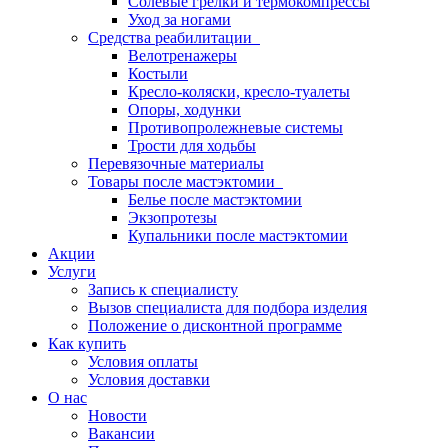
Солевые грелки и термокомпрессы
Уход за ногами
Средства реабилитации
Велотренажеры
Костыли
Кресло-коляски, кресло-туалеты
Опоры, ходунки
Противопролежневые системы
Трости для ходьбы
Перевязочные материалы
Товары после мастэктомии
Белье после мастэктомии
Экзопротезы
Купальники после мастэктомии
Акции
Услуги
Запись к специалисту
Вызов специалиста для подбора изделия
Положение о дисконтной программе
Как купить
Условия оплаты
Условия доставки
О нас
Новости
Вакансии