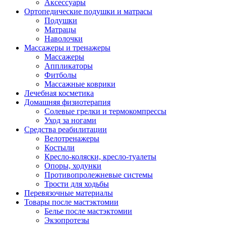
Аксессуары
Ортопедические подушки и матрасы
Подушки
Матрацы
Наволочки
Массажеры и тренажеры
Массажеры
Аппликаторы
Фитболы
Массажные коврики
Лечебная косметика
Домашняя физиотерапия
Солевые грелки и термокомпрессы
Уход за ногами
Средства реабилитации
Велотренажеры
Костыли
Кресло-коляски, кресло-туалеты
Опоры, ходунки
Противопролежневые системы
Трости для ходьбы
Перевязочные материалы
Товары после мастэктомии
Белье после мастэктомии
Экзопротезы