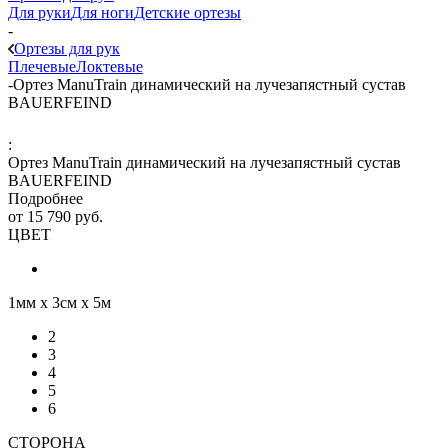
Для руки
Для ноги
Детские ортезы
-
Ортезы для рук
Плечевые
Локтевые
-
Ортез ManuTrain динамический на лучезапястный сустав
BAUERFEIND
:
Ортез ManuTrain динамический на лучезапястный сустав
BAUERFEIND
Подробнее
от
15 790 руб.
ЦВЕТ
1мм х 3см х 5м
2
3
4
5
6
СТОРОНА