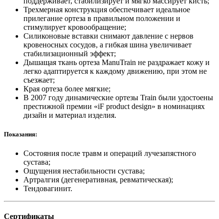
поддерживает, стабилизирует и мягко массирует кисть;
Трехмерная конструкция обеспечивает идеальное
прилегание ортеза в правильном положении и
стимулирует кровообращение;
Силиконовые вставки снимают давление с нервов
кровеносных сосудов, а гибкая шина увеличивает
стабилизационный эффект;
Дышащая ткань ортеза ManuTrain не раздражает кожу и
легко адаптируется к каждому движению, при этом не
съезжает;
Края ортеза более мягкие;
В 2007 году динамические ортезы Train были удостоены
престижной премии «iF product design» в номинациях
дизайн и материал изделия.
Показания:
Состояния после травм и операций лучезапястного
сустава;
Ощущения нестабильности сустава;
Артралгия (дегенеративная, ревматическая);
Тендовагинит.
Сертификаты