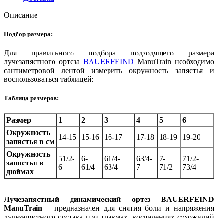
Описание
Подбор размера:
Для правильного подбора подходящего размера
лучезапястного ортеза
BAUERFEIND
ManuTrain необходимо
сантиметровой лентой измерить окружность запястья и
воспользоваться таблицей:
Таблица размеров:
Размер
1
2
3
4
5
6
Окружность
14-15
15-16
16-17
17-18
18-19
19-20
запястья в см
Окружность
51/2-
6-
61/4-
63/4-
7-
71/2-
запястья в
6
61/4
63/4
7
71/2
73/4
дюймах
Лучезапястный динамический ортез BAUERFEIND
ManuTrain
– предназначен для снятия боли и напряжения
лучезапястного сустава при травмах, воспалениях сухожилий