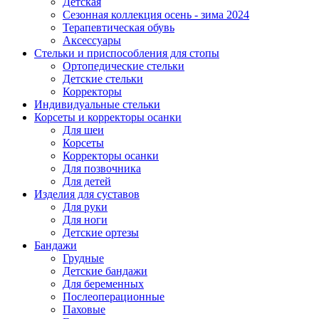
Детская
Сезонная коллекция осень - зима 2024
Терапевтическая обувь
Аксессуары
Стельки и приспособления для стопы
Ортопедические стельки
Детские стельки
Корректоры
Индивидуальные стельки
Корсеты и корректоры осанки
Для шеи
Корсеты
Корректоры осанки
Для позвочника
Для детей
Изделия для суставов
Для руки
Для ноги
Детские ортезы
Бандажи
Грудные
Детские бандажи
Для беременных
Послеоперационные
Паховые