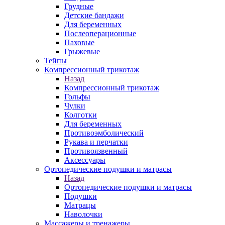
Грудные
Детские бандажи
Для беременных
Послеоперационные
Паховые
Грыжевые
Тейпы
Компрессионный трикотаж
Назад
Компрессионный трикотаж
Гольфы
Чулки
Колготки
Для беременных
Противоэмболический
Рукава и перчатки
Противоязвенный
Аксессуары
Ортопедические подушки и матрасы
Назад
Ортопедические подушки и матрасы
Подушки
Матрацы
Наволочки
Массажеры и тренажеры