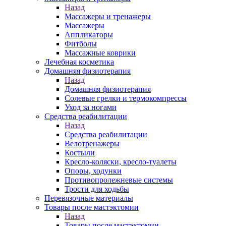
Назад
Массажеры и тренажеры
Массажеры
Аппликаторы
Фитболы
Массажные коврики
Лечебная косметика
Домашняя физиотерапия
Назад
Домашняя физиотерапия
Солевые грелки и термокомпрессы
Уход за ногами
Средства реабилитации
Назад
Средства реабилитации
Велотренажеры
Костыли
Кресло-коляски, кресло-туалеты
Опоры, ходунки
Противопролежневые системы
Трости для ходьбы
Перевязочные материалы
Товары после мастэктомии
Назад
Товары после мастэктомии