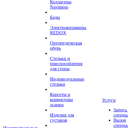
Коллагены
Navimeso
Бады
Электровитамины
REDOX
Ортопедическая
обувь
Стельки и
приспособления
для стопы
Индивидуальные
стельки
Корсеты и
корректоры
Услуги
осанки
Запись
Изделия для
специа
суставов
Вызов
специа
Индивидуальные