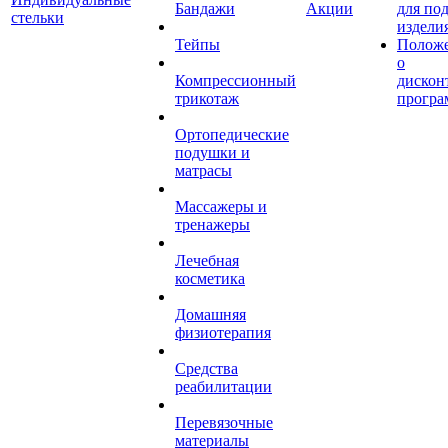
Бандажи
Акции
для по
стельки
издели
Тейпы
Полож
о
Компрессионный
дискон
трикотаж
програ
Ортопедические
подушки и
матрасы
Массажеры и
тренажеры
Лечебная
косметика
Домашняя
физиотерапия
Средства
реабилитации
Перевязочные
материалы