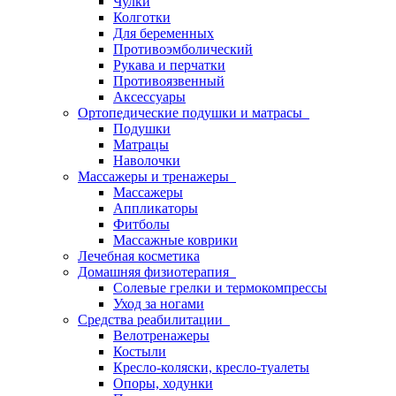
Чулки
Колготки
Для беременных
Противоэмболический
Рукава и перчатки
Противоязвенный
Аксессуары
Ортопедические подушки и матрасы
Подушки
Матрацы
Наволочки
Массажеры и тренажеры
Массажеры
Аппликаторы
Фитболы
Массажные коврики
Лечебная косметика
Домашняя физиотерапия
Солевые грелки и термокомпрессы
Уход за ногами
Средства реабилитации
Велотренажеры
Костыли
Кресло-коляски, кресло-туалеты
Опоры, ходунки