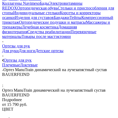
Коллагены Navimeso
Бады
Электровитамины
REDOX
Ортопедическая обувь
Стельки и приспособления для
стопы
Индивидуальные стельки
Корсеты и корректоры
осанки
Изделия для суставов
Бандажи
Тейпы
Компрессионный
трикотаж
Ортопедические подушки и матрасы
Массажеры и
тренажеры
Лечебная косметика
Домашняя
физиотерапия
Средства реабилитации
Перевязочные
материалы
Товары после мастэктомии
-
Ортезы для рук
Для руки
Для ноги
Детские ортезы
-
Ортезы для рук
Плечевые
Локтевые
-
Ортез ManuTrain динамический на лучезапястный сустав
BAUERFEIND
:
Ортез ManuTrain динамический на лучезапястный сустав
BAUERFEIND
Подробнее
от
15 790 руб.
ЦВЕТ