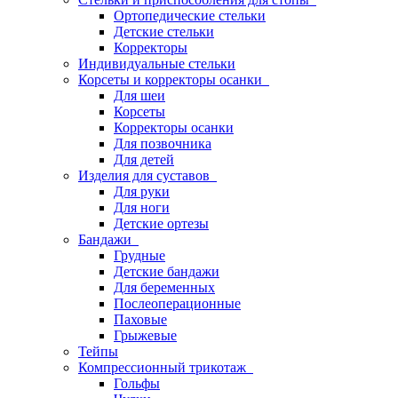
Ортопедические стельки
Детские стельки
Корректоры
Индивидуальные стельки
Корсеты и корректоры осанки
Для шеи
Корсеты
Корректоры осанки
Для позвочника
Для детей
Изделия для суставов
Для руки
Для ноги
Детские ортезы
Бандажи
Грудные
Детские бандажи
Для беременных
Послеоперационные
Паховые
Грыжевые
Тейпы
Компрессионный трикотаж
Гольфы