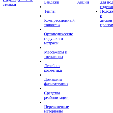
Бандажи
Акции
для по
стельки
издели
Тейпы
Полож
о
Компрессионный
дискон
трикотаж
програ
Ортопедические
подушки и
матрасы
Массажеры и
тренажеры
Лечебная
косметика
Домашняя
физиотерапия
Средства
реабилитации
Перевязочные
материалы