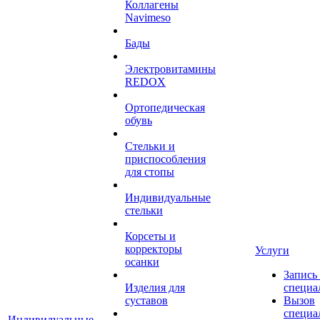
Коллагены
Navimeso
Бады
Электровитамины
REDOX
Ортопедическая
обувь
Стельки и
приспособления
для стопы
Индивидуальные
стельки
Корсеты и
корректоры
Услуги
осанки
Запись
Изделия для
специа
суставов
Вызов
специа
Индивидуальные