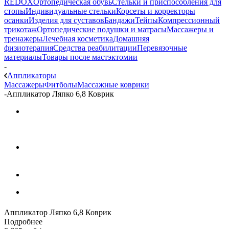
REDOX
Ортопедическая обувь
Стельки и приспособления для
стопы
Индивидуальные стельки
Корсеты и корректоры
осанки
Изделия для суставов
Бандажи
Тейпы
Компрессионный
трикотаж
Ортопедические подушки и матрасы
Массажеры и
тренажеры
Лечебная косметика
Домашняя
физиотерапия
Средства реабилитации
Перевязочные
материалы
Товары после мастэктомии
-
Аппликаторы
Массажеры
Фитболы
Массажные коврики
-
Аппликатор Ляпко 6,8 Коврик
Аппликатор Ляпко 6,8 Коврик
Подробнее