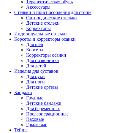
Терапевтическая обувь
Аксессуары
Стельки и приспособления для стопы
Ортопедические стельки
Детские стельки
Корректоры
Индивидуальные стельки
Корсеты и корректоры осанки
Для шеи
Корсеты
Корректоры осанки
Для позвочника
Для детей
Изделия для суставов
Для руки
Для ноги
Детские ортезы
Бандажи
Грудные
Детские бандажи
Для беременных
Послеоперационные
Паховые
Грыжевые
Тейпы