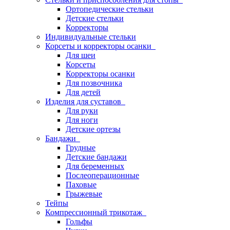
Ортопедические стельки
Детские стельки
Корректоры
Индивидуальные стельки
Корсеты и корректоры осанки
Для шеи
Корсеты
Корректоры осанки
Для позвочника
Для детей
Изделия для суставов
Для руки
Для ноги
Детские ортезы
Бандажи
Грудные
Детские бандажи
Для беременных
Послеоперационные
Паховые
Грыжевые
Тейпы
Компрессионный трикотаж
Гольфы