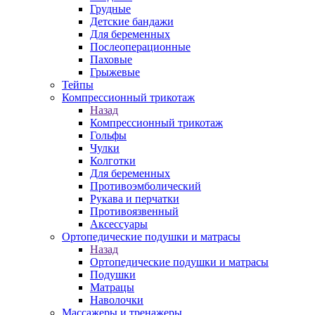
Грудные
Детские бандажи
Для беременных
Послеоперационные
Паховые
Грыжевые
Тейпы
Компрессионный трикотаж
Назад
Компрессионный трикотаж
Гольфы
Чулки
Колготки
Для беременных
Противоэмболический
Рукава и перчатки
Противоязвенный
Аксессуары
Ортопедические подушки и матрасы
Назад
Ортопедические подушки и матрасы
Подушки
Матрацы
Наволочки
Массажеры и тренажеры