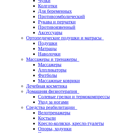
Чулки
Колготки
Для беременных
Противоэмболический
Рукава и перчатки
Противоязвенный
Аксессуары
Ортопедические подушки и матрасы
Подушки
Матрацы
Наволочки
Массажеры и тренажеры
Массажеры
Аппликаторы
Фитболы
Массажные коврики
Лечебная косметика
Домашняя физиотерапия
Солевые грелки и термокомпрессы
Уход за ногами
Средства реабилитации
Велотренажеры
Костыли
Кресло-коляски, кресло-туалеты
Опоры, ходунки