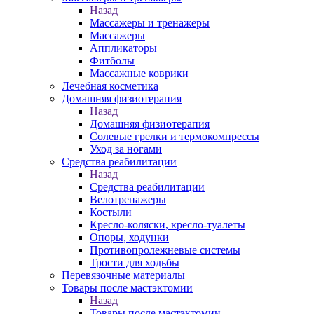
Назад
Массажеры и тренажеры
Массажеры
Аппликаторы
Фитболы
Массажные коврики
Лечебная косметика
Домашняя физиотерапия
Назад
Домашняя физиотерапия
Солевые грелки и термокомпрессы
Уход за ногами
Средства реабилитации
Назад
Средства реабилитации
Велотренажеры
Костыли
Кресло-коляски, кресло-туалеты
Опоры, ходунки
Противопролежневые системы
Трости для ходьбы
Перевязочные материалы
Товары после мастэктомии
Назад
Товары после мастэктомии