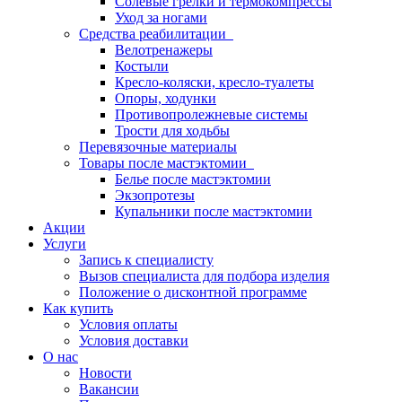
Солевые грелки и термокомпрессы
Уход за ногами
Средства реабилитации
Велотренажеры
Костыли
Кресло-коляски, кресло-туалеты
Опоры, ходунки
Противопролежневые системы
Трости для ходьбы
Перевязочные материалы
Товары после мастэктомии
Белье после мастэктомии
Экзопротезы
Купальники после мастэктомии
Акции
Услуги
Запись к специалисту
Вызов специалиста для подбора изделия
Положение о дисконтной программе
Как купить
Условия оплаты
Условия доставки
О нас
Новости
Вакансии