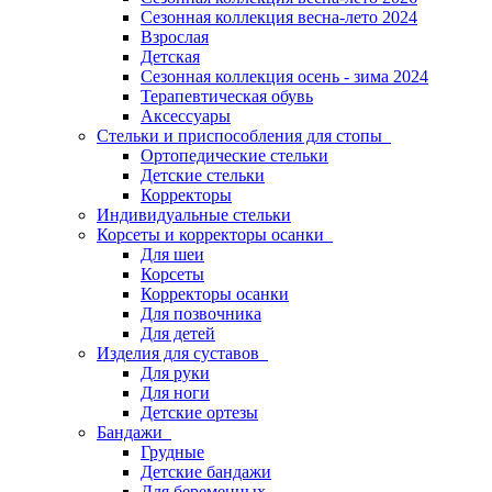
Сезонная коллекция весна-лето 2024
Взрослая
Детская
Сезонная коллекция осень - зима 2024
Терапевтическая обувь
Аксессуары
Стельки и приспособления для стопы
Ортопедические стельки
Детские стельки
Корректоры
Индивидуальные стельки
Корсеты и корректоры осанки
Для шеи
Корсеты
Корректоры осанки
Для позвочника
Для детей
Изделия для суставов
Для руки
Для ноги
Детские ортезы
Бандажи
Грудные
Детские бандажи
Для беременных