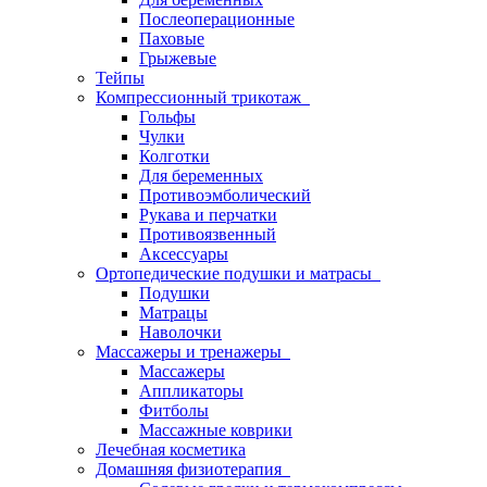
Послеоперационные
Паховые
Грыжевые
Тейпы
Компрессионный трикотаж
Гольфы
Чулки
Колготки
Для беременных
Противоэмболический
Рукава и перчатки
Противоязвенный
Аксессуары
Ортопедические подушки и матрасы
Подушки
Матрацы
Наволочки
Массажеры и тренажеры
Массажеры
Аппликаторы
Фитболы
Массажные коврики
Лечебная косметика
Домашняя физиотерапия