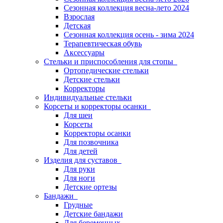
Сезонная коллекция весна-лето 2024
Взрослая
Детская
Сезонная коллекция осень - зима 2024
Терапевтическая обувь
Аксессуары
Стельки и приспособления для стопы
Ортопедические стельки
Детские стельки
Корректоры
Индивидуальные стельки
Корсеты и корректоры осанки
Для шеи
Корсеты
Корректоры осанки
Для позвочника
Для детей
Изделия для суставов
Для руки
Для ноги
Детские ортезы
Бандажи
Грудные
Детские бандажи
Для беременных