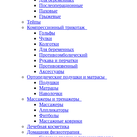
Послеоперационные
Паховые
Грыжевые
Тейпы
Компрессионный трикотаж
Гольфы
Чулки
Колготки
Для беременных
Противоэмболический
Рукава и перчатки
Противоязвенный
Аксессуары
Ортопедические подушки и матрасы
Подушки
Матрацы
Наволочки
Массажеры и тренажеры
Массажеры
Аппликаторы
Фитболы
Массажные коврики
Лечебная косметика
Домашняя физиотерапия