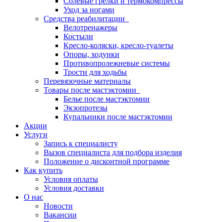
Солевые грелки и термокомпрессы
Уход за ногами
Средства реабилитации
Велотренажеры
Костыли
Кресло-коляски, кресло-туалеты
Опоры, ходунки
Противопролежневые системы
Трости для ходьбы
Перевязочные материалы
Товары после мастэктомии
Белье после мастэктомии
Экзопротезы
Купальники после мастэктомии
Акции
Услуги
Запись к специалисту
Вызов специалиста для подбора изделия
Положение о дисконтной программе
Как купить
Условия оплаты
Условия доставки
О нас
Новости
Вакансии